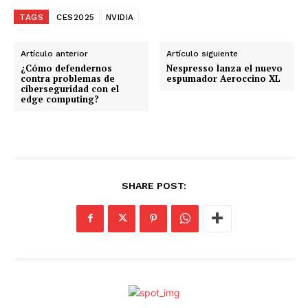
r
g
TAGS
CES2025
NVIDIA
a
n
Artículo anterior
Artículo siguiente
d
¿Cómo defendernos
Nespresso lanza el nuevo
contra problemas de
espumador Aeroccino XL
o
ciberseguridad con el
edge computing?
.
.
.
SHARE POST: