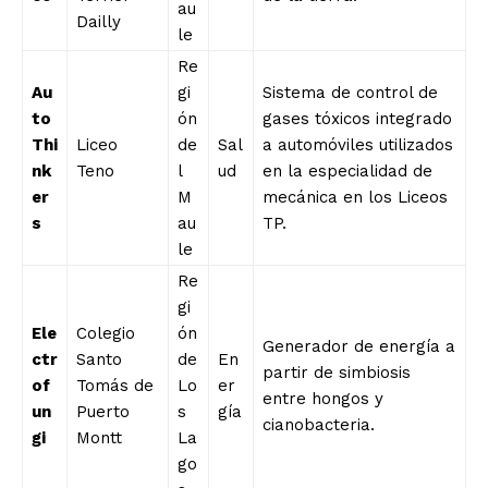
au
Dailly
le
Re
Au
gi
Sistema de control de
to
ón
gases tóxicos integrado
Thi
Liceo
de
Sal
a automóviles utilizados
nk
Teno
l
ud
en la especialidad de
er
M
mecánica en los Liceos
s
au
TP.
le
Re
gi
Ele
Colegio
ón
Generador de energía a
ctr
Santo
de
En
partir de simbiosis
of
Tomás de
Lo
er
entre hongos y
un
Puerto
s
gía
cianobacteria.
gi
Montt
La
go