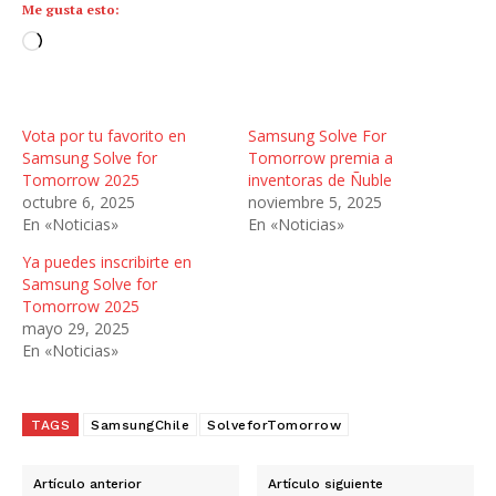
Me gusta esto:
C
a
r
g
Vota por tu favorito en
Samsung Solve For
a
Samsung Solve for
Tomorrow premia a
n
Tomorrow 2025
inventoras de Ñuble
octubre 6, 2025
noviembre 5, 2025
d
En «Noticias»
En «Noticias»
o
.
Ya puedes inscribirte en
.
Samsung Solve for
Tomorrow 2025
.
mayo 29, 2025
En «Noticias»
TAGS
SamsungChile
SolveforTomorrow
Artículo anterior
Artículo siguiente