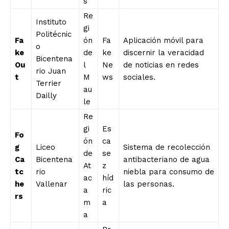
s
Re
Instituto
gi
Politécnic
Fa
ón
Fa
Aplicación móvil para
o
ke
de
ke
discernir la veracidad
Bicentena
Ou
l
Ne
de noticias en redes
rio Juan
t
M
ws
sociales.
Terrier
au
Dailly
le
Re
gi
Es
Fo
ón
ca
g
Liceo
Sistema de recolección
de
se
Ca
Bicentena
antibacteriano de agua
At
z
tc
rio
niebla para consumo de
ac
híd
he
Vallenar
las personas.
a
ric
rs
m
a
a