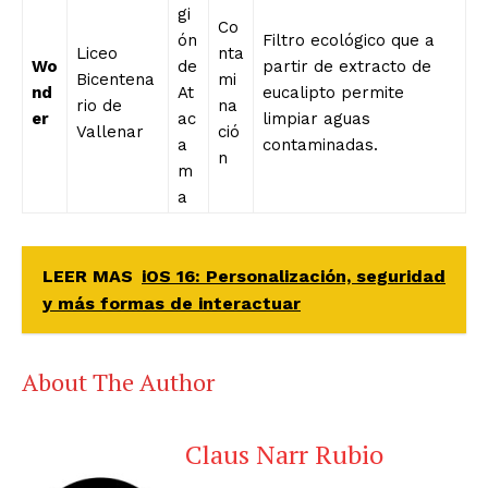
gi
Co
ón
Filtro ecológico que a
Liceo
nta
Wo
de
partir de extracto de
Bicentena
mi
nd
At
eucalipto permite
rio de
na
er
ac
limpiar aguas
Vallenar
ció
a
contaminadas.
n
m
a
LEER MAS
iOS 16: Personalización, seguridad
y más formas de interactuar
About The Author
Claus Narr Rubio