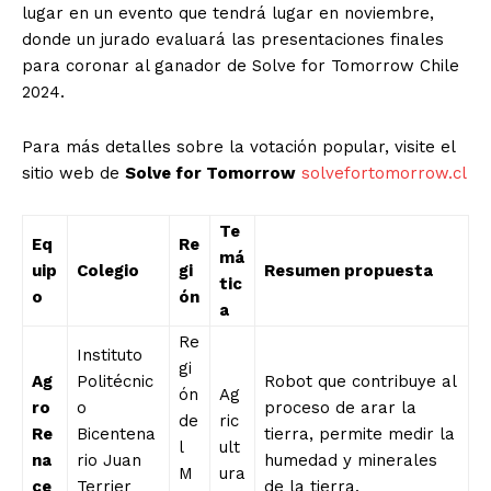
lugar en un evento que tendrá lugar en noviembre,
donde un jurado evaluará las presentaciones finales
para coronar al ganador de Solve for Tomorrow Chile
2024.
Para más detalles sobre la votación popular, visite el
sitio web de
Solve for Tomorrow
solvefortomorrow.cl
Te
Eq
Re
má
uip
Colegio
gi
Resumen propuesta
tic
o
ón
a
Re
Instituto
gi
Ag
Politécnic
Robot que contribuye al
ón
Ag
ro
o
proceso de arar la
de
ric
Re
Bicentena
tierra, permite medir la
l
ult
na
rio Juan
humedad y minerales
M
ura
ce
Terrier
de la tierra.