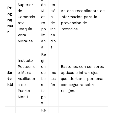
Superior
ón
en
Pr
de
M
ció
Antena recopiladora de
og
Comercio
et
n
información para la
r@
n°2
ro
de
prevención de
m3
Joaquín
po
inc
incendios.
r
Vera
lit
en
Morales
an
dio
a
s
Re
Instituto
gi
Politécnic
ón
Bastones con sensores
Su
o Maria
de
Inc
ópticos e infrarrojos
te
Auxiliador
Lo
lusi
que alertan a personas
kki
a de
s
ón
con ceguera sobre
Puerto
La
riesgos.
Montt
go
s
Re