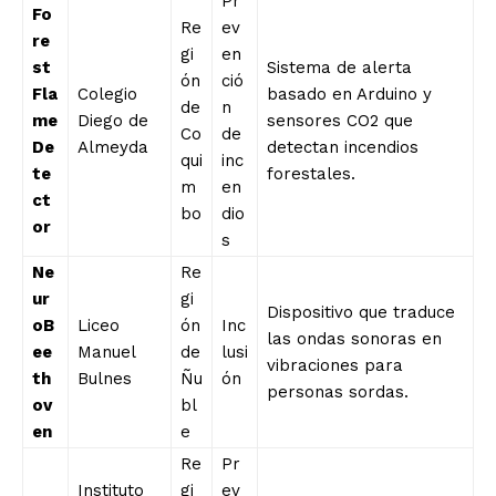
Pr
Fo
Re
ev
re
gi
en
st
Sistema de alerta
ón
ció
Fla
Colegio
basado en Arduino y
de
n
me
Diego de
sensores CO2 que
Co
de
De
Almeyda
detectan incendios
qui
inc
te
forestales.
m
en
ct
bo
dio
or
s
Ne
Re
ur
gi
Dispositivo que traduce
oB
Liceo
ón
Inc
las ondas sonoras en
ee
Manuel
de
lusi
vibraciones para
th
Bulnes
Ñu
ón
personas sordas.
ov
bl
en
e
Re
Pr
Instituto
gi
ev