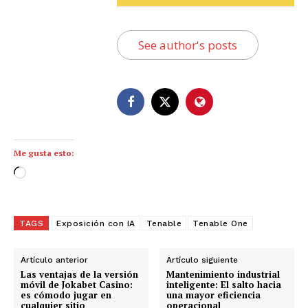
See author's posts
Me gusta esto:
C
a
r
g
TAGS
Exposición con IA
Tenable
Tenable One
a
n
Artículo anterior
Artículo siguiente
d
Las ventajas de la versión
Mantenimiento industrial
móvil de Jokabet Casino:
inteligente: El salto hacia
o
es cómodo jugar en
una mayor eficiencia
cualquier sitio
operacional
.