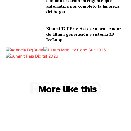
con una estación inteligente que
automatiza por completo la limpieza
del hogar
Xiaomi 17T Pro: Así es su procesador
de última generación y sistema 3D
IceLoop
RELATED
More like this