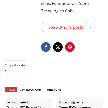
ellos. Fundador de Zoom
Tecnológico Chile.
See author's posts
Me gusta esto:
C
a
r
g
TAGS
Contable App
Transbank
a
n
Artículo anterior
Artículo siguiente
d
Xiaomi 15T Pro: Así son
Grupo BMW inaugura en