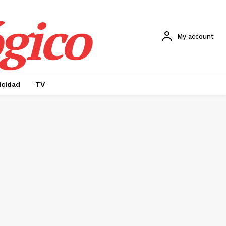
gico
My account
icidad
TV