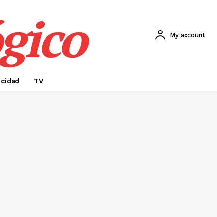
gico
My account
icidad
TV