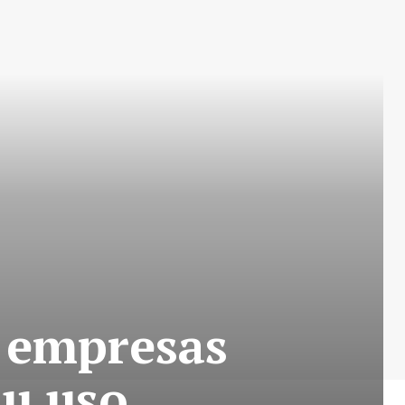
s empresas
su uso