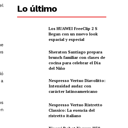
el
Lo último
Los HUAWEI FreeClip 2 S
llegan con un nuevo look
espacial y especial
ne
Sheraton Santiago prepara
os
brunch familiar con clases de
cocina para celebrar el Día
del Niño
ió
Nespresso Vertuo Diavolitto:
 a
Intensidad audaz con
carácter latinoamericano
os
Nespresso Vertuo Ristretto
en
Classico: La esencia del
ristretto italiano