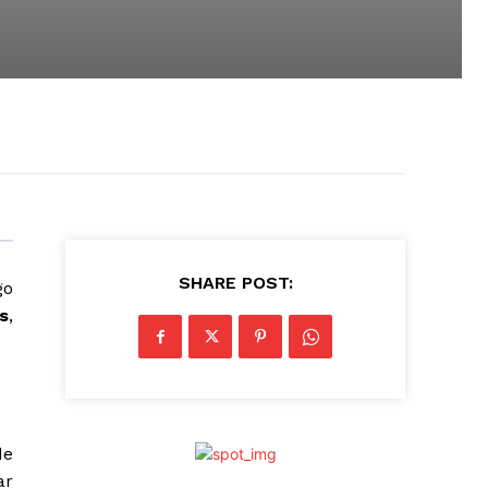
SHARE POST:
go
s
,
de
ar