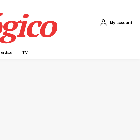
gico
My account
icidad
TV