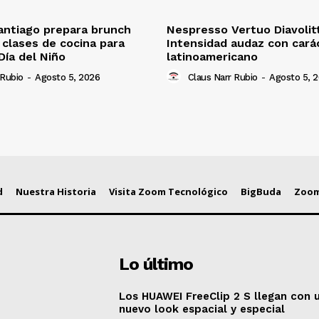
antiago prepara brunch
Nespresso Vertuo Diavolit
n clases de cocina para
Intensidad audaz con cará
Día del Niño
latinoamericano
 Rubio
-
Agosto 5, 2026
Claus Narr Rubio
-
Agosto 5, 
d
Nuestra Historia
Visita Zoom Tecnológico
BigBuda
Zoom
Lo último
Los HUAWEI FreeClip 2 S llegan con 
nuevo look espacial y especial