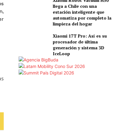
Xiaomi Robot Vacuum H50
os
llega a Chile con una
n,
estación inteligente que
automatiza por completo la
er
limpieza del hogar
Xiaomi 17T Pro: Así es su
procesador de última
generación y sistema 3D
IceLoop
as