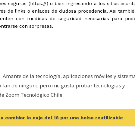
s seguras (https://) o bien ingresando a los sitios escrit
és de links o enlaces de dudosa procedencia. Así tambié
cuenten con medidas de seguridad necesarias para pod
ontrarse con sorpresas.
e. Amante de la tecnología, aplicaciones móviles y sistem
o fan de ninguno pero me gusta probar tecnologías y
 de Zoom Tecnológico Chile.
 a cambiar la caja del 18 por una bolsa reutilizable