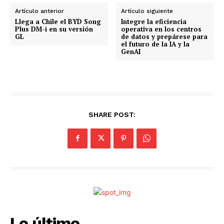
n
Artículo anterior
Artículo siguiente
d
Llega a Chile el BYD Song
Integre la eficiencia
Plus DM-i en su versión
operativa en los centros
o
GL
de datos y prepárese para
el futuro de la IA y la
.
GenAI
.
.
SHARE POST:
Lo último