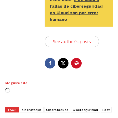
fallas de ciberseguridad
en Cloud son por error
humano
See author's posts
Me gusta esto:
C
a
r
g
TAGS
ciberataque
Ciberataques
Ciberseguridad
Eset
a