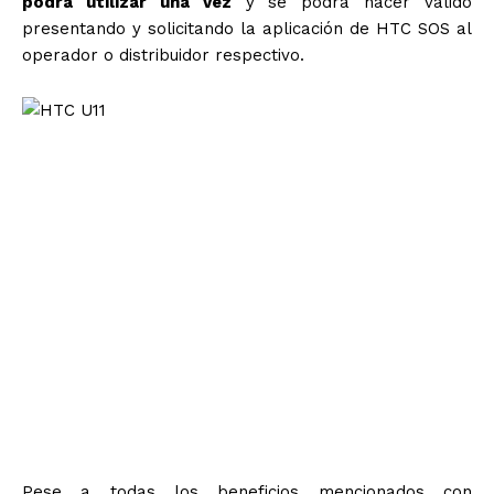
podrá utilizar una vez
y se podrá hacer válido
presentando y solicitando la aplicación de HTC SOS al
operador o distribuidor respectivo.
“Estamos orgullosos de poder ofrecer
a nuestros usuarios no sólo
innovadores smartphones, sino
beneficios adicionales para los
usuarios. Estamos comprometidos en
brindar la mejor experiencia con
todos nuestros equipos” explicó
Eduardo Morones, VP de HTC para
México y Latinoamérica.
Pese a todas los beneficios mencionados con