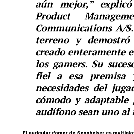
aún mejor,” explic
Product Manageme
Communications A/S
terreno y demostró
creado enteramente en
los gamers. Su suces
fiel a esa premisa 
necesidades del jug
cómodo y adaptable p
audífono sean uno al
El auricular gamer de Sennheiser es multipl