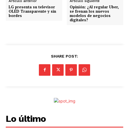
Artículo anterior
Artículo siguiente
d
LG presenta su televisor
Opinión: ¿Al regular Uber,
OLED Transparente y sin
se frenan los nuevos
o
bordes
modelos de negocios
digitales?
.
.
.
SHARE POST:
Lo último