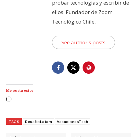
probar tecnologías y escribir de
ellos. Fundador de Zoom
Tecnológico Chile.
See author's posts
Me gusta esto:
C
a
r
g
TAGS
DesafioLatam
VacacionesTech
a
n