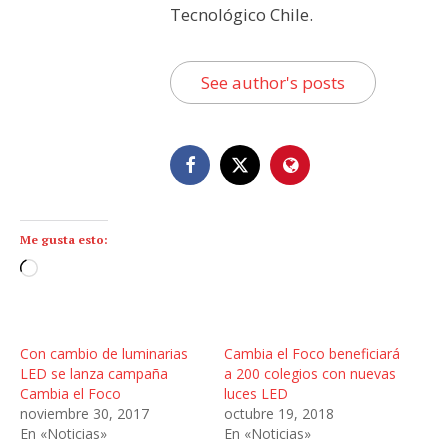
Tecnológico Chile.
See author's posts
Me gusta esto:
C
a
r
g
Con cambio de luminarias
Cambia el Foco beneficiará
a
LED se lanza campaña
a 200 colegios con nuevas
n
Cambia el Foco
luces LED
noviembre 30, 2017
octubre 19, 2018
d
En «Noticias»
En «Noticias»
o