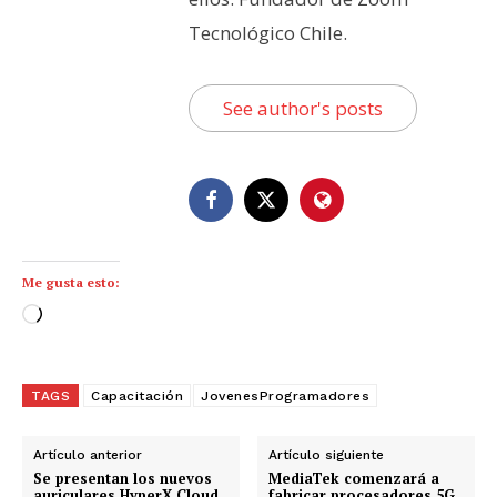
Tecnológico Chile.
See author's posts
Me gusta esto:
C
a
r
g
TAGS
Capacitación
JovenesProgramadores
a
n
Artículo anterior
Artículo siguiente
d
Se presentan los nuevos
MediaTek comenzará a
auriculares HyperX Cloud
fabricar procesadores 5G