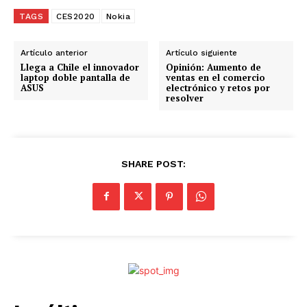
g
TAGS
CES2020
Nokia
a
n
Artículo anterior
Artículo siguiente
d
Llega a Chile el innovador
Opinión: Aumento de
laptop doble pantalla de
ventas en el comercio
o
ASUS
electrónico y retos por
resolver
.
.
.
SHARE POST: