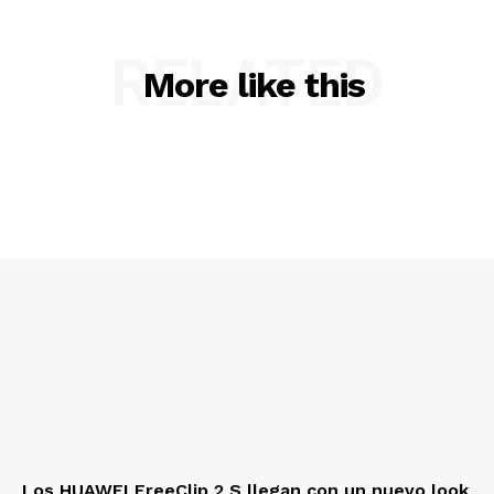
RELATED
More like this
Los HUAWEI FreeClip 2 S llegan con un nuevo look