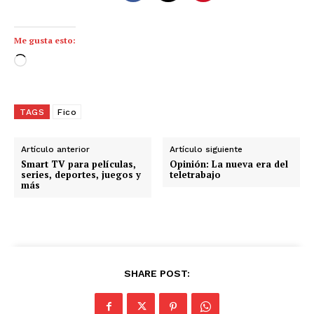
Me gusta esto:
C
a
r
g
TAGS
Fico
a
n
Artículo anterior
Artículo siguiente
d
Smart TV para películas,
Opinión: La nueva era del
series, deportes, juegos y
teletrabajo
o
más
.
.
.
SHARE POST: