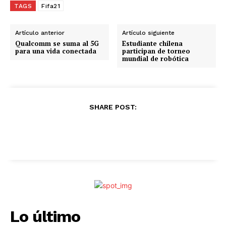
g
TAGS
Fifa21
a
n
Artículo anterior
Artículo siguiente
d
Qualcomm se suma al 5G
Estudiante chilena
para una vida conectada
participan de torneo
o
mundial de robótica
.
.
.
SHARE POST:
Lo último