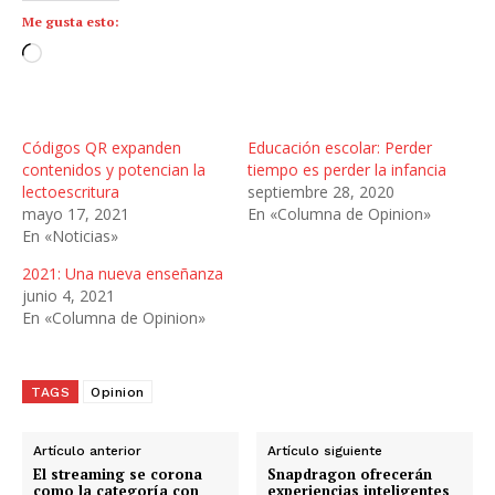
Me gusta esto:
C
a
r
g
Códigos QR expanden
Educación escolar: Perder
a
contenidos y potencian la
tiempo es perder la infancia
n
lectoescritura
septiembre 28, 2020
mayo 17, 2021
En «Columna de Opinion»
d
En «Noticias»
o
.
2021: Una nueva enseñanza
.
junio 4, 2021
En «Columna de Opinion»
.
TAGS
Opinion
Artículo anterior
Artículo siguiente
El streaming se corona
Snapdragon ofrecerán
como la categoría con
experiencias inteligentes