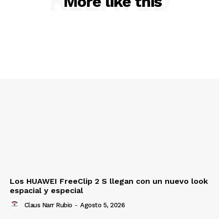
RELATED
More like this
Los HUAWEI FreeClip 2 S llegan con un nuevo look
espacial y especial
Claus Narr Rubio
-
Agosto 5, 2026