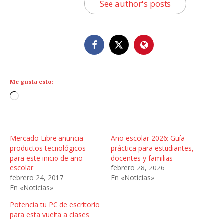
See author's posts
Me gusta esto:
C
a
r
g
Mercado Libre anuncia
Año escolar 2026: Guía
a
productos tecnológicos
práctica para estudiantes,
n
para este inicio de año
docentes y familias
escolar
febrero 28, 2026
d
febrero 24, 2017
En «Noticias»
o
En «Noticias»
.
.
Potencia tu PC de escritorio
para esta vuelta a clases
.