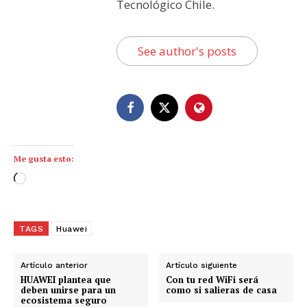
Tecnológico Chile.
See author's posts
Me gusta esto:
C
a
r
g
TAGS
Huawei
a
n
Artículo anterior
Artículo siguiente
d
HUAWEI plantea que
Con tu red WiFi será
deben unirse para un
como si salieras de casa
o
ecosistema seguro