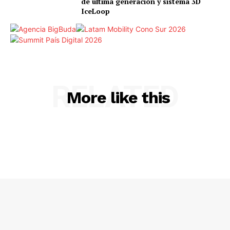
de última generación y sistema 3D
IceLoop
RELATED
More like this