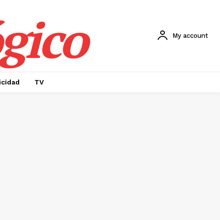
gico
My account
icidad
TV