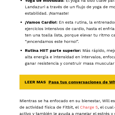
Yoga de movilidad:
El yoga ha sido clave para
Landazuri a través de un flujo de yoga de movi
estabilidad. ¡Namaste!
¡Vamos Cardio!:
En esta rutina, la entrenado
ejercicios intensivos de cardio, hasta el enfr
ten una toalla lista, porque elevar tu ritmo c
“¡encendamos este horno!”.
Rutina HIIT parte superior:
Más rápido, mejo
alta energía e intensidad en intervalos, enfo
ganar resistencia y construir masa muscular
LEER MAS
Pasa tus conversaciones de W
Mientras se ha enfocado en su bienestar, Will 
de actividad física de Fitbit, el
Charge 5
, el cua
activo y también le ayuda a manejar el estrés y