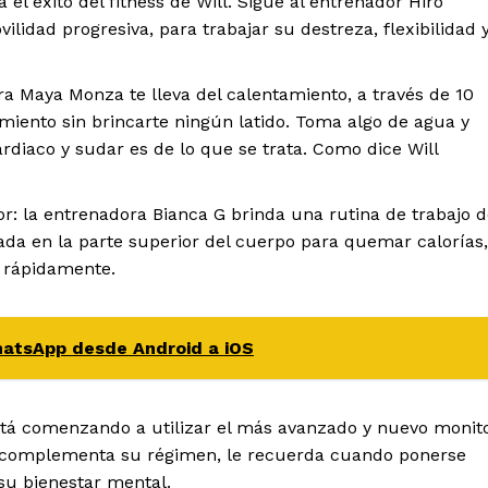
 el éxito del fitness de Will. Sigue al entrenador Hiro
lidad progresiva, para trabajar su destreza, flexibilidad 
ra Maya Monza te lleva del calentamiento, a través de 10
iamiento sin brincarte ningún latido. Toma algo de agua y
ardiaco y sudar es de lo que se trata. Como dice Will
r: la entrenadora Bianca G brinda una rutina de trabajo 
cada en la parte superior del cuerpo para quemar calorías,
 rápidamente.
hatsApp desde Android a iOS
está comenzando a utilizar el más avanzado y nuevo monit
l complementa su régimen, le recuerda cuando ponerse
 su bienestar mental.