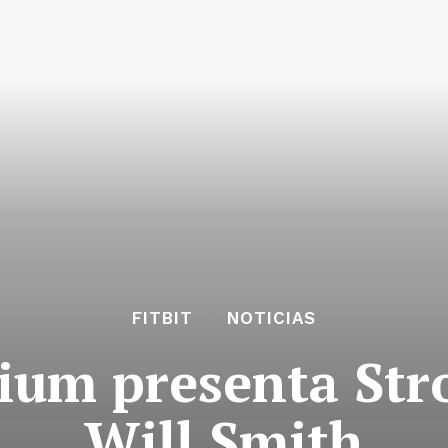
FITBIT
NOTICIAS
mium presenta Str
Will Smith