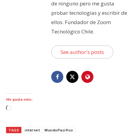
de ninguno pero me gusta
probar tecnologías y escribir de
ellos. Fundador de Zoom
Tecnológico Chile.
See author's posts
Me gusta esto:
C
a
r
g
TAGS
internet
MundoPacifico