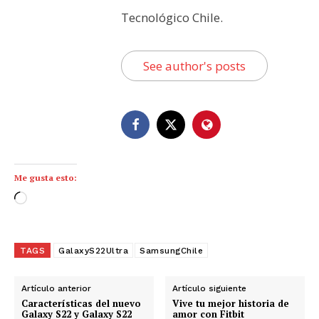
Tecnológico Chile.
See author's posts
Me gusta esto:
C
a
r
g
TAGS
GalaxyS22Ultra
SamsungChile
a
n
Artículo anterior
Artículo siguiente
d
Características del nuevo
Vive tu mejor historia de
Galaxy S22 y Galaxy S22
amor con Fitbit
o