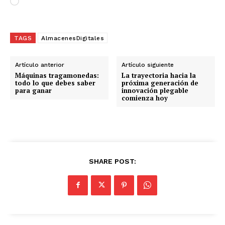
C
a
r
g
TAGS
AlmacenesDigitales
a
n
Artículo anterior
Artículo siguiente
d
Máquinas tragamonedas:
La trayectoria hacia la
todo lo que debes saber
próxima generación de
o
para ganar
innovación plegable
comienza hoy
.
.
.
SHARE POST: