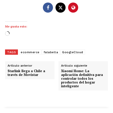
Me gusta esto:
C
a
r
g
TAGS
ecommerce
falabella
GoogleCloud
a
n
Artículo anterior
Artículo siguiente
d
Starlink llega a Chile a
Xiaomi Home: La
través de Movistar
aplicación definitiva para
o
controlar todos los
productos del hogar
.
inteligente
.
.