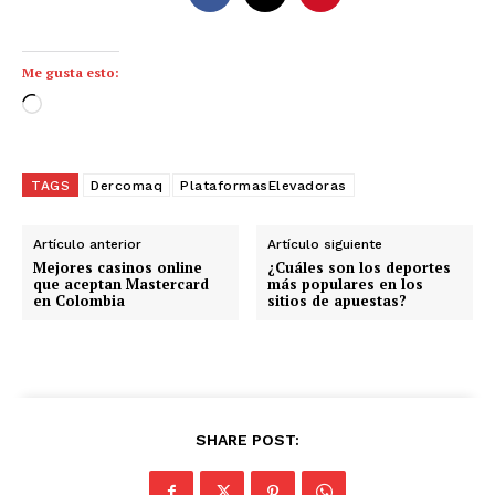
Me gusta esto:
C
a
r
g
TAGS
Dercomaq
PlataformasElevadoras
a
n
Artículo anterior
Artículo siguiente
d
Mejores casinos online
¿Cuáles son los deportes
que aceptan Mastercard
más populares en los
o
en Colombia
sitios de apuestas?
.
.
.
SHARE POST: