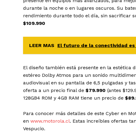
presente en equipos más avanzados, para mejora
durante la noche o en lugares oscuros. Su bat
rendimiento durante todo el día, sin sacrificar
$109.990
LEER MAS
El futuro de la conectividad es
El diseño también está presente en la estética
estéreo Dolby Atmos para un sonido multidime
audiovisual en su pantalla de 6,5 pulgadas y ta
oferta a un precio final de
$79.990
(antes $129.
128GB
4
ROM y 4GB RAM tiene un precio de
$89
Para conocer más detalles de este Cyber en Moto
en
www.motorola.cl
. Estas increíbles ofertas t
Vespucio.