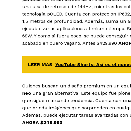
una tasa de refresco de 144Hz, mientras los col
tecnología pOLED. Cuenta con protección IP68
2
1,5 metros de profundidad. Además, suma un 
ejecutar varias aplicaciones al mismo tiempo. S
68W. Y como si fuera poco, se puede conseguir 
acabado en cuero vegano. Antes $429.990
AHOR
LEER MAS
YouTube Shorts: Así es el nuev
Quienes buscan un diseño premium en un equi
neo
una gran alternativa. Este equipo fue pione
que sigue marcando tendencia. Cuenta con una c
que brinda imágenes que sorprenden en cualquier
Además, puede ejecutar tareas avanzadas con 
AHORA $249.990