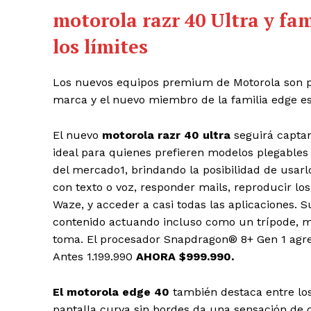
motorola razr 40 Ultra y fa
los límites
Los nuevos equipos premium de Motorola son par
marca y el nuevo miembro de la familia edge e
El nuevo
motorola
razr 40 ultra
seguirá capta
ideal para quienes prefieren modelos plegables 
del mercado
1
, brindando la posibilidad de usar
con texto o voz, responder mails, reproducir lo
Waze, y acceder a casi todas las aplicaciones. 
contenido actuando incluso como un trípode, mi
toma. El procesador Snapdragon® 8+ Gen 1 agr
Antes 1.199.990
AHORA $999.990.
El motorola edge 40
también destaca entre lo
pantalla curva sin bordes da una sensación de co