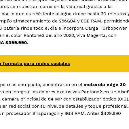
ores se muestran como en la vida real gracias a la
, por lo que es resistente al agua dulce hasta 30 minutos 
amplio almacenamiento de 256GB
4
y 8GB RAM, permitiend
u batería rinde todo el día e incorpora Carga Turbopower
en el color Pantone
3
del año 2023, Viva Magenta, con
A $399.990.
o formato para redes sociales
po más compacto, encontrarán en el
motorola edge 30
ro en integrar los colores exclusivos Pantone
2
en un dise
ámara principal de 64 MP con estabilizador óptico (OIS)
 red social por su nivel de detalles y toque profesional.
un procesador Snapdragon y 8GB RAM. Antes $429.990