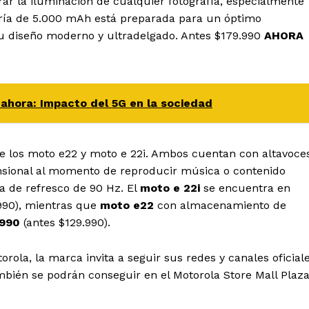
r la iluminación de cualquier fotografía, especialmente
ería de 5.000 mAh está preparada para un óptimo
 su diseño moderno y ultradelgado. Antes $179.990
AHORA
 ahora: Impacto del 5G en la sociedad
 de los moto e22 y moto e 22i. Ambos cuentan con altavoce
nsional al momento de reproducir música o contenido
sa de refresco de 90 Hz. El
moto e 22i
se encuentra en
990), mientras que
moto e22
con almacenamiento de
.990
(antes $129.990).
rola, la marca invita a seguir sus redes y canales oficial
ambién se podrán conseguir en el Motorola Store Mall Plaz