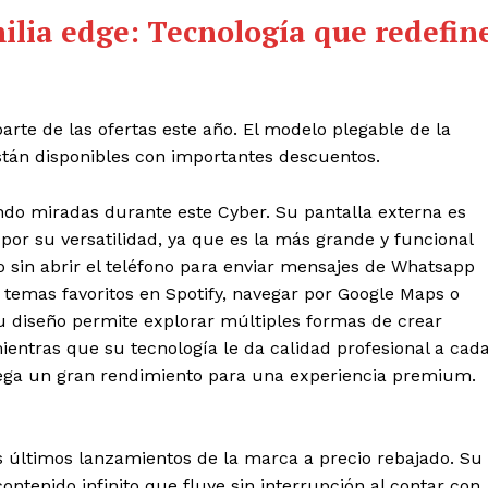
milia edge: Tecnología que redefin
te de las ofertas este año. El modelo plegable de la
stán disponibles con importantes descuentos.
ndo miradas durante este Cyber. Su pantalla externa es
por su versatilidad, ya que es la más grande y funcional
lo sin abrir el teléfono para enviar mensajes de Whatsapp
s temas favoritos en Spotify, navegar por Google Maps o
Su diseño permite explorar múltiples formas de crear
entras que su tecnología le da calidad profesional a cad
ega un gran rendimiento para una experiencia premium.
s últimos lanzamientos de la marca a precio rebajado. Su
ntenido infinito que fluye sin interrupción al contar con