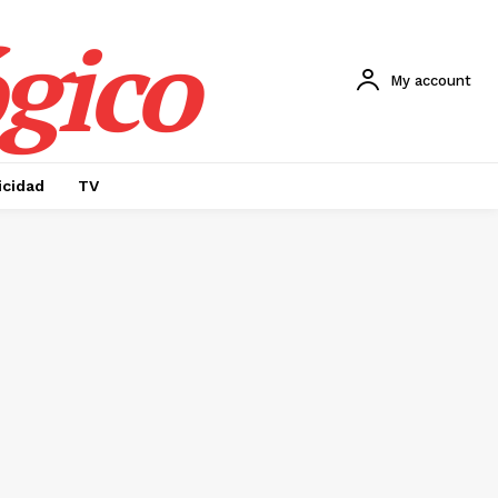
gico
My account
icidad
TV