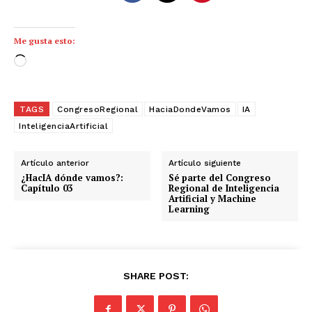
Me gusta esto:
C
a
r
TAGS
CongresoRegional
HaciaDondeVamos
IA
g
InteligenciaArtificial
a
n
d
Artículo anterior
Artículo siguiente
¿HacIA dónde vamos?:
Sé parte del Congreso
o
Capítulo 03
Regional de Inteligencia
.
Artificial y Machine
Learning
.
.
SHARE POST: