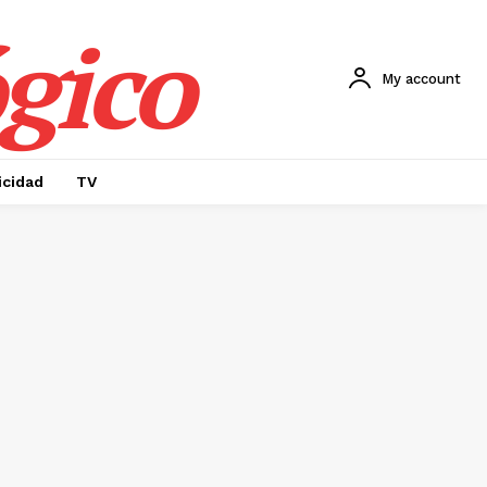
gico
My account
icidad
TV