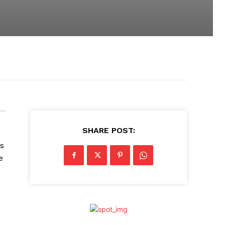
SHARE POST:
os
e