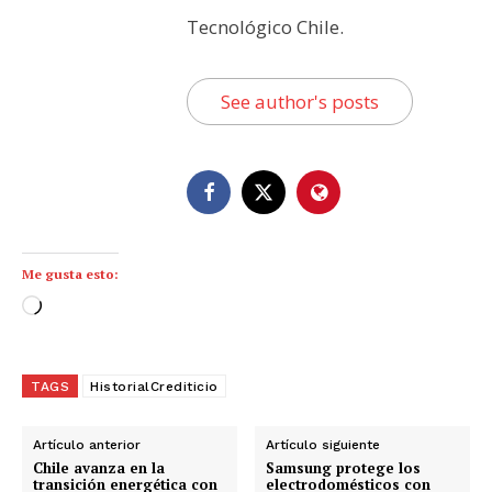
Tecnológico Chile.
See author's posts
Me gusta esto:
C
a
r
g
TAGS
HistorialCrediticio
a
n
Artículo anterior
Artículo siguiente
d
Chile avanza en la
Samsung protege los
transición energética con
electrodomésticos con
o