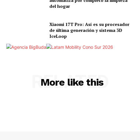
automatiza por completo la limpieza
del hogar
Xiaomi 17T Pro: Así es su procesador
de última generación y sistema 3D
IceLoop
RELATED
More like this