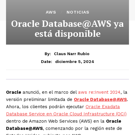
AWS
NOTICIAS
Oracle Database@AWS ya
está disponible
By:
Claus Narr Rubio
diciembre 5, 2024
Date:
Oracle
anunció, en el marco del
aws re:Invent 2024
, la
versión preliminar limitada de
Oracle
Database@AWS
.
Ahora, los clientes podrán ejecutar
Oracle
Exadata
Database Service en
Oracle
Cloud Infrastructure (OCI)
dentro de Amazon Web Services (AWS) en la
Oracle
Database@AWS
, comenzando por la región este de