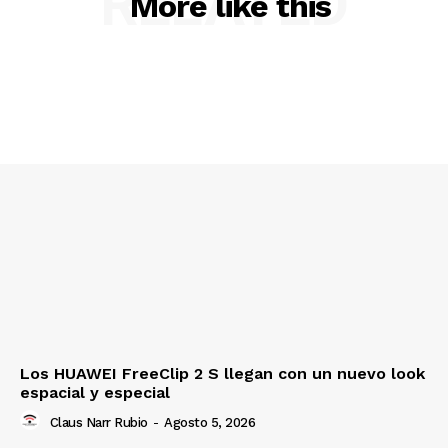
RELATED
More like this
Los HUAWEI FreeClip 2 S llegan con un nuevo look
espacial y especial
Claus Narr Rubio
-
Agosto 5, 2026