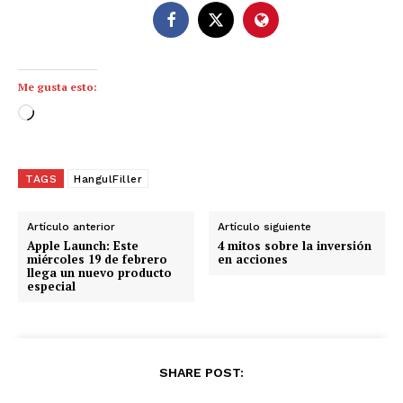
Me gusta esto:
C
a
r
g
TAGS
HangulFiller
a
n
Artículo anterior
Artículo siguiente
d
Apple Launch: Este
4 mitos sobre la inversión
miércoles 19 de febrero
en acciones
o
llega un nuevo producto
especial
.
.
.
SHARE POST: