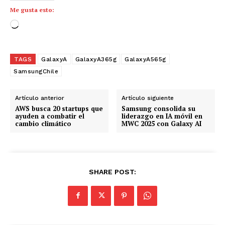
Me gusta esto:
C
a
r
TAGS
GalaxyA
GalaxyA365g
GalaxyA565g
g
SamsungChile
a
n
d
Artículo anterior
Artículo siguiente
AWS busca 20 startups que
Samsung consolida su
o
ayuden a combatir el
liderazgo en IA móvil en
.
cambio climático
MWC 2025 con Galaxy AI
.
.
SHARE POST: