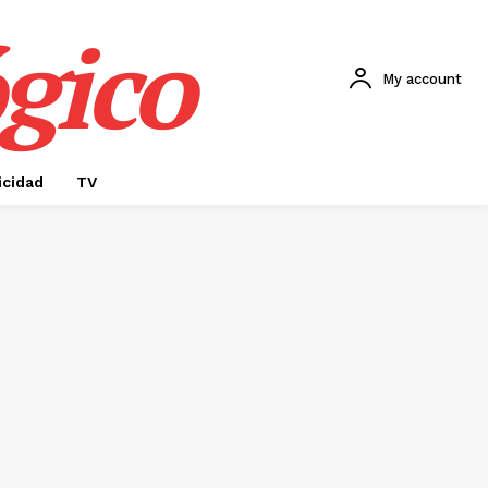
gico
My account
icidad
TV