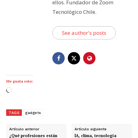
ellos. Fundador de Zoom
Tecnológico Chile.
See author's posts
Me gusta esto:
C
a
r
g
TAGS
gadgets
a
n
Artículo anterior
Artículo siguiente
d
¿Qué profesiones están
IA, clima, tecnología