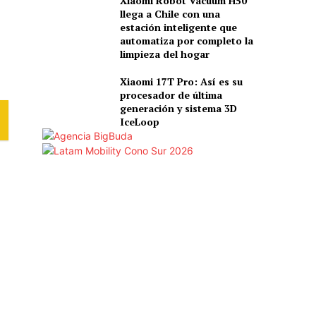
Xiaomi Robot Vacuum H50
llega a Chile con una
estación inteligente que
automatiza por completo la
limpieza del hogar
Xiaomi 17T Pro: Así es su
procesador de última
generación y sistema 3D
IceLoop