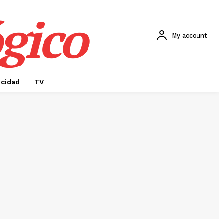
gico
My account
icidad
TV