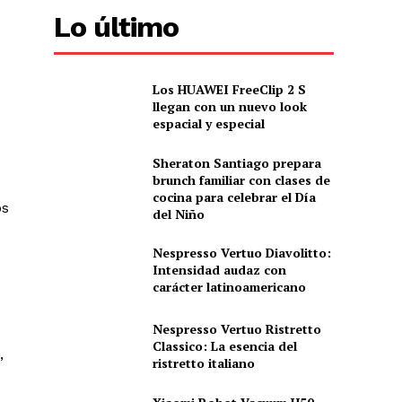
Lo último
Los HUAWEI FreeClip 2 S
llegan con un nuevo look
espacial y especial
Sheraton Santiago prepara
brunch familiar con clases de
cocina para celebrar el Día
os
del Niño
Nespresso Vertuo Diavolitto:
Intensidad audaz con
carácter latinoamericano
Nespresso Vertuo Ristretto
Classico: La esencia del
,
ristretto italiano