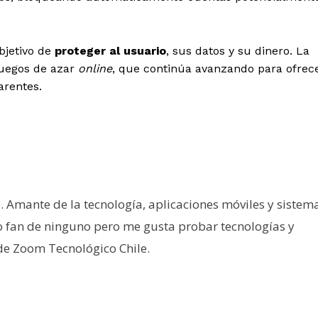
bjetivo de
proteger al usuario
, sus datos y su dinero. La
 juegos de azar
online
, que continúa avanzando para ofrec
arentes.
e. Amante de la tecnología, aplicaciones móviles y sistem
o fan de ninguno pero me gusta probar tecnologías y
 de Zoom Tecnológico Chile.