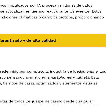
tivos impulsados por IA procesan millones de datos
se actualizan en tiempo real durante los eventos. Estos
ondiciones climáticas o cambios tácticos, proporcionando
arantizado y de alta calidad
 redefinido por completo la industria de juegos
online
. Los
juego pensando primero en
smartphones
y
tablets
. Esta
s
, tiempos de carga optimizados y elementos visuales
frutar de todos los juegos de casino desde cualquier