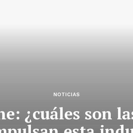
NOTICIAS
ne: ¿cuáles son la
mpulsan esta indu