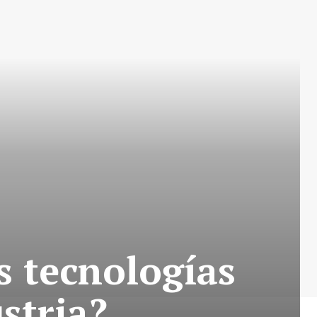
s tecnologías
stria?