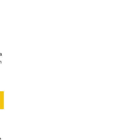
a
n
e