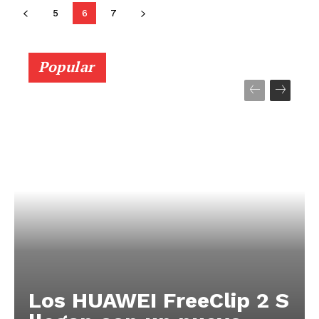
5
6
7
Popular
Los HUAWEI FreeClip 2 S