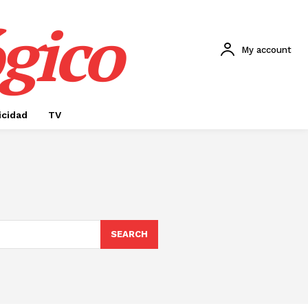
gico
My account
icidad
TV
SEARCH