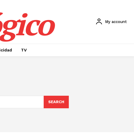
gico
My account
icidad
TV
SEARCH