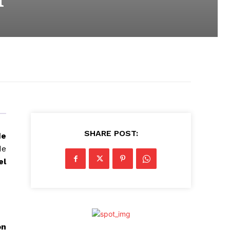
SHARE POST:
de
de
el
on