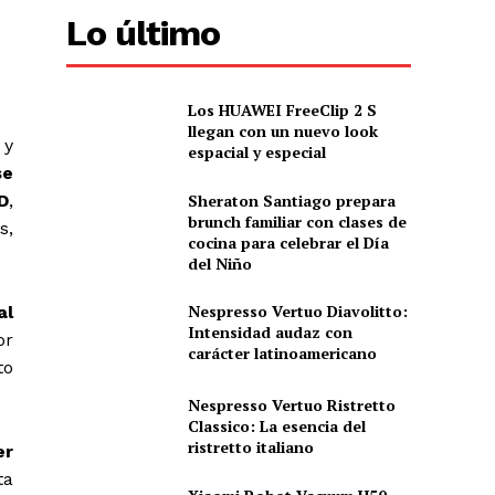
Lo último
Los HUAWEI FreeClip 2 S
llegan con un nuevo look
 y
espacial y especial
se
Sheraton Santiago prepara
3D
,
brunch familiar con clases de
s,
cocina para celebrar el Día
del Niño
Nespresso Vertuo Diavolitto:
al
Intensidad audaz con
or
carácter latinoamericano
to
Nespresso Vertuo Ristretto
Classico: La esencia del
ristretto italiano
er
ta