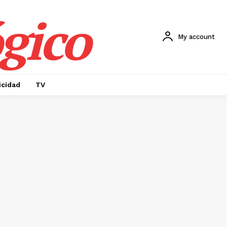
gico
My account
icidad
TV