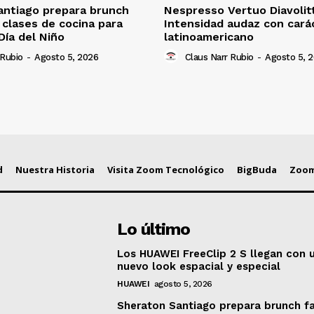
antiago prepara brunch
Nespresso Vertuo Diavolit
n clases de cocina para
Intensidad audaz con cará
Día del Niño
latinoamericano
 Rubio
-
Agosto 5, 2026
Claus Narr Rubio
-
Agosto 5, 
d
Nuestra Historia
Visita Zoom Tecnológico
BigBuda
Zoom
Lo último
Los HUAWEI FreeClip 2 S llegan con 
nuevo look espacial y especial
HUAWEI
agosto 5, 2026
Sheraton Santiago prepara brunch fa