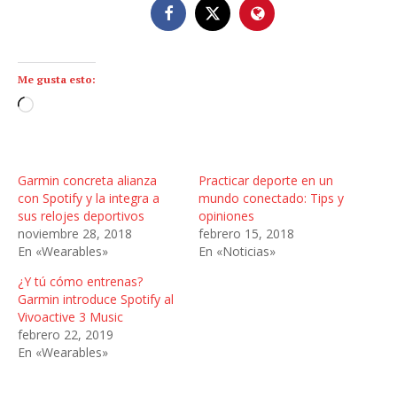
Me gusta esto:
C
a
r
g
Garmin concreta alianza
Practicar deporte en un
a
con Spotify y la integra a
mundo conectado: Tips y
n
sus relojes deportivos
opiniones
noviembre 28, 2018
febrero 15, 2018
d
En «Wearables»
En «Noticias»
o
.
¿Y tú cómo entrenas?
.
Garmin introduce Spotify al
Vivoactive 3 Music
.
febrero 22, 2019
En «Wearables»