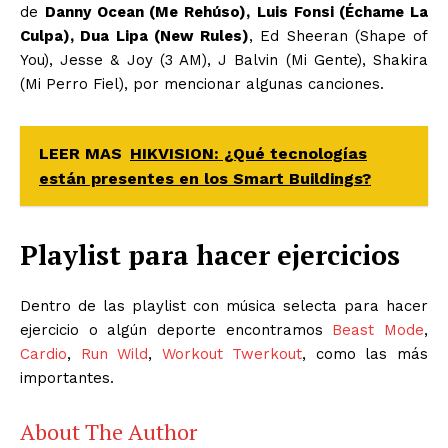
de
Danny Ocean (Me Rehúso),
Luis Fonsi (Échame La
Culpa), Dua Lipa (New Rules)
, Ed Sheeran (Shape of
You), Jesse & Joy (3 AM), J Balvin (Mi Gente), Shakira
(Mi Perro Fiel), por mencionar algunas canciones.
LEER MAS
HIKVISION: ¿Qué tecnologías
están presentes en los Smart Buildings?
Playlist para hacer ejercicios
Dentro de las playlist con música selecta para hacer
ejercicio o algún deporte encontramos
Beast Mode
,
Cardio
,
Run Wild
,
Workout Twerkout
, como las más
importantes.
About The Author