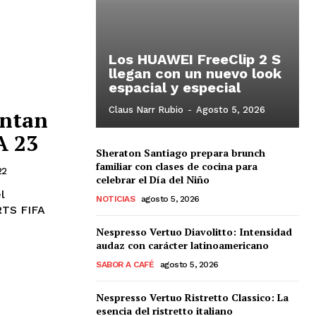
Los HUAWEI FreeClip 2 S
llegan con un nuevo look
espacial y especial
Claus Narr Rubio
-
Agosto 5, 2026
entan
A 23
Sheraton Santiago prepara brunch
familiar con clases de cocina para
22
celebrar el Día del Niño
l
NOTICIAS
agosto 5, 2026
RTS FIFA
Nespresso Vertuo Diavolitto: Intensidad
audaz con carácter latinoamericano
SABOR A CAFÉ
agosto 5, 2026
Nespresso Vertuo Ristretto Classico: La
esencia del ristretto italiano