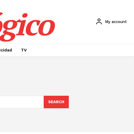
gico
My account
icidad
TV
SEARCH