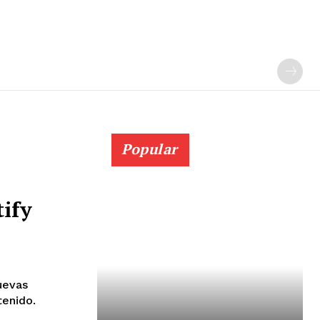
Popular
tify
uevas
tenido.