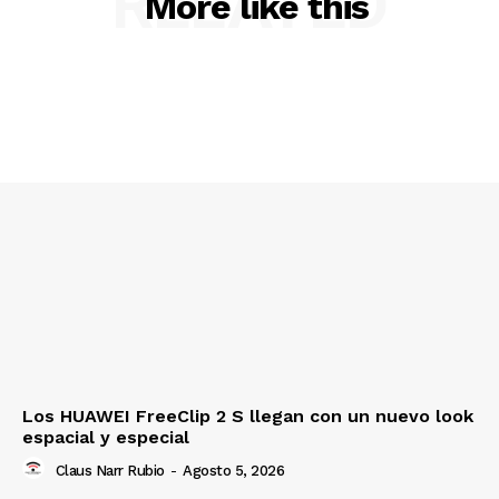
RELATED
More like this
Los HUAWEI FreeClip 2 S llegan con un nuevo look
espacial y especial
Claus Narr Rubio
-
Agosto 5, 2026