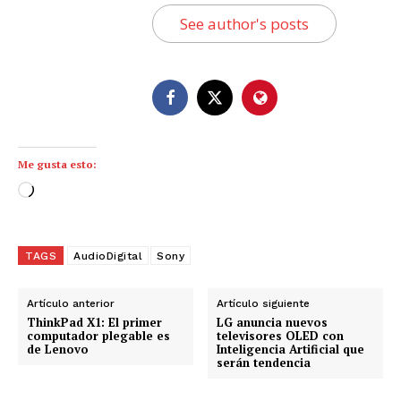
See author's posts
Me gusta esto:
C
a
r
g
TAGS
AudioDigital
Sony
a
n
Artículo anterior
Artículo siguiente
d
ThinkPad X1: El primer
LG anuncia nuevos
computador plegable es
televisores OLED con
o
de Lenovo
Inteligencia Artificial que
serán tendencia
.
.