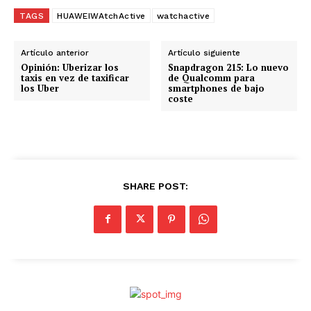
g
TAGS
HUAWEIWAtchActive
watchactive
a
n
Artículo anterior
Artículo siguiente
d
Opinión: Uberizar los
Snapdragon 215: Lo nuevo
taxis en vez de taxificar
de Qualcomm para
o
los Uber
smartphones de bajo
coste
.
.
.
SHARE POST: