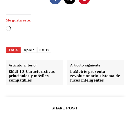
Me gusta esto:
C
a
r
g
TAGS
Apple
iOS12
a
n
Artículo anterior
Artículo siguiente
d
EMUI 10: Características
LaMetric presenta
principales y móviles
revolucionario sistema de
o
compatibles
luces inteligentes
.
.
.
SHARE POST: