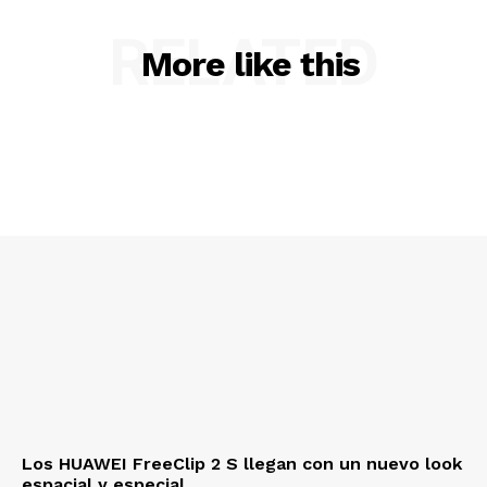
RELATED
More like this
Los HUAWEI FreeClip 2 S llegan con un nuevo look
espacial y especial