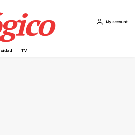
gico
My account
icidad
TV