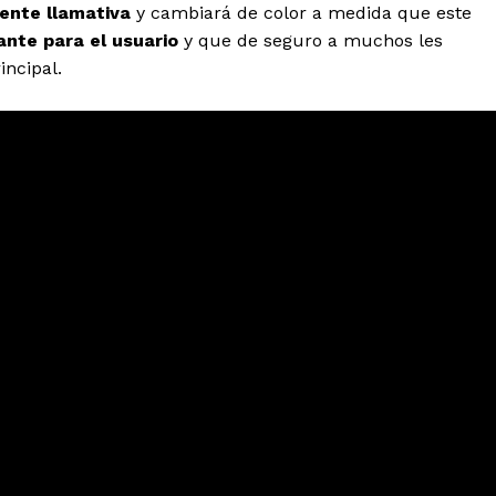
ente llamativa
y cambiará de color a medida que este
ante para el usuario
y que de seguro a muchos les
ncipal.