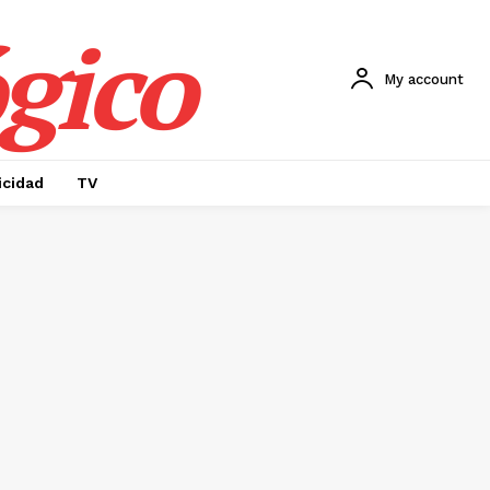
gico
My account
icidad
TV