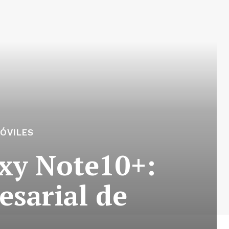
ÓVILES
xy Note10+:
sarial de