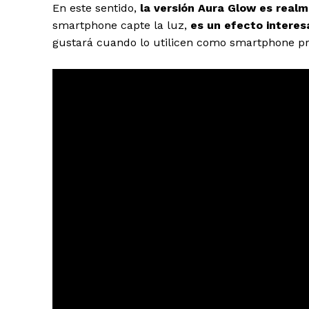
En este sentido,
la versión Aura Glow es realm
smartphone capte la luz,
es un efecto interes
gustará cuando lo utilicen como smartphone pri