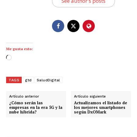
See author's posts
Me gusta esto:
C
a
r
g
TAGS
gtd
SaludDigital
a
n
Artículo anterior
Artículo siguiente
d
¿Cómo serán las
Actualizamos el listado de
empresas en la era 5G y la
los mejores smartphones
o
nube híbrida?
según DxOMark
.
.
.