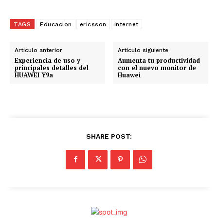
a
r
g
TAGS
Educacion
ericsson
internet
a
n
Artículo anterior
Artículo siguiente
d
Experiencia de uso y
Aumenta tu productividad
principales detalles del
con el nuevo monitor de
o
HUAWEI Y9a
Huawei
.
.
.
SHARE POST: